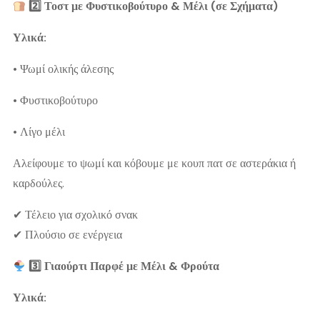
2️
Τοστ με
Φυστικοβούτυρο
& Μέλι (σε Σχήματα)
Υλικά:
• Ψωμί ολικής άλεσης
• Φυστικοβούτυρο
• Λίγο μέλι
Αλείφουμε το ψωμί και κόβουμε με κουπ πατ σε αστεράκια ή
καρδούλες.
✔ Τέλειο για σχολικό σνακ
✔ Πλούσιο σε ενέργεια
3️
Γιαούρτι
Παρφέ
με Μέλι & Φρούτα
Υλικά: