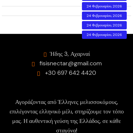
τη Γεωργία
Ο Τρύγος του Μελιού: Από την Κυψέλη στο
READ MORE
24 Φεβρουαρίου, 2026
Βάζο
Τρόποι Χρήσης Μελιού & Λοιπών
READ MORE
24 Φεβρουαρίου, 2026
Μελισσοκομικών Προϊόντων στην
Συνταγές με Μέλι για Παιδιά
READ MORE
24 Φεβρουαρίου, 2026
Καθημερινότητα
READ MORE
24 Φεβρουαρίου, 2026
READ MORE
Ήδης 3, Αχαρναί
fisisnectar@gmail.com
+30 697 642 4420
Αγοράζοντας από Έλληνες μελισσοκόμους,
επιλέγοντας ελληνικό μέλι, στηρίζουμε τον τόπο
μας. Η αυθεντική γεύση της Ελλάδος, σε κάθε
σταγόνα!