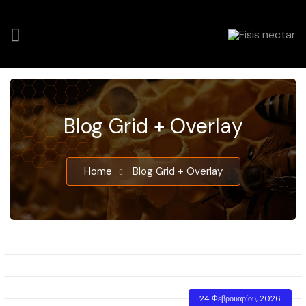
Blog Grid + Overlay
Home
Blog Grid + Overlay
Μελισσοκομικά Προϊόντα – Ο Θησαυρός της
Κυψέλης
Η Σημασία της Μέλισσας στο Οικοσύστημα και
24 Φεβρουαρίου, 2026