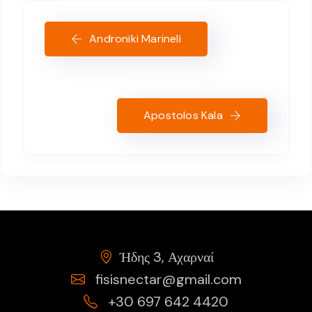
Androniki Marineli
Apostolos Kala
Ήδης 3, Αχαρναί
fisisnectar@gmail.com
+30 697 642 4420