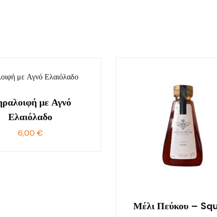
ραλοιφή με Αγνό
Ελαιόλαδο
6,00
€
Μέλι Πεύκου – Sq