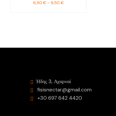
Price
6,50
€
–
9,50
€
range:
6,50 €
through
9,50 €
Ήδης 3, Αχαρναί
fisisnectar@gmail.com
+30 697 642 4420