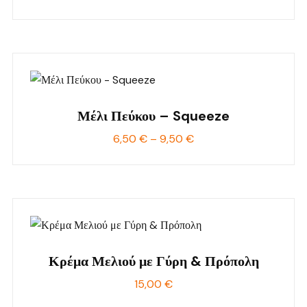
Μέλι Πεύκου – Squeeze
Price
6,50
€
–
9,50
€
range:
6,50 €
through
9,50 €
Κρέμα Μελιού με Γύρη & Πρόπολη
15,00
€