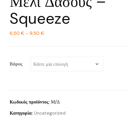
Μέλι Δάσους –
Squeeze
Price
6,50
€
–
9,50
€
range:
6,50 €
through
Βάρος
9,50 €
Κωδικός προϊόντος:
Μ/Δ
Κατηγορία:
Uncategorized