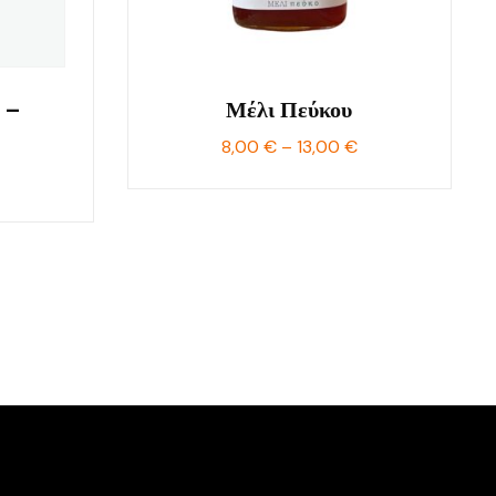
 –
Μέλι Πεύκου
Price
8,00
€
–
13,00
€
range:
Price
8,00 €
range:
through
6,50 €
13,00 €
through
9,50 €