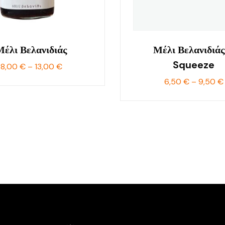
Μέλι Βελανιδιάς
Μέλι Βελανιδιάς
Squeeze
Price
8,00
€
–
13,00
€
range:
6,50
€
–
9,50
€
8,00 €
through
13,00 €