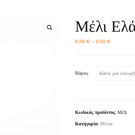
Μέλι Ελ
Price
6,50
€
–
9,50
€
range:
6,50 €
through
Βάρος
9,50 €
Κωδικός προϊόντος:
Μ/Δ
Κατηγορία:
Μέλια